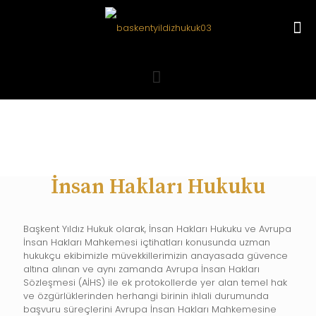
İnsan Hakları Hukuku
Başkent Yıldız Hukuk olarak, İnsan Hakları Hukuku ve Avrupa
İnsan Hakları Mahkemesi içtihatları konusunda uzman
hukukçu ekibimizle müvekkillerimizin anayasada güvence
altına alınan ve aynı zamanda Avrupa İnsan Hakları
Sözleşmesi (AİHS) ile ek protokollerde yer alan temel hak
ve özgürlüklerinden herhangi birinin ihlali durumunda
başvuru süreçlerini Avrupa İnsan Hakları Mahkemesine